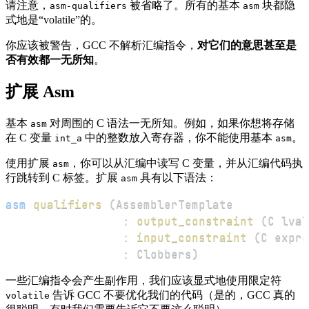
请注意，
被省略了。所有的基本
块都隐
asm-qualifiers
asm
式地是“volatile”的。
你应该被警告，GCC 不解析汇编指令，
对它们的意思甚至是
否有效都一无所知
。
扩展 Asm
基本
对周围的 C 语法一无所知。例如，如果你想将存储
asm
在 C 变量
中的整数放入寄存器，你不能使用基本
。
int_a
asm
使用扩展
，你可以从汇编中读写 C 变量，并从汇编代码执
asm
行跳转到 C 标签。扩展
具有以下语法：
asm
asm
qualifiers
(
:
output_constraint
(
C lval
:
input_constraint
(
C expre
:
 Clobbers
)
一些汇编指令会产生副作用，我们应该显式地使用限定符
告诉 GCC 不要优化我们的代码（是的，GCC 真的
volatile